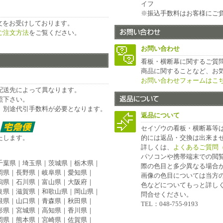
イフ
※振込手数料はお客様にご
注文をお受けしております。
ご注文方法
をご覧ください。
お問い合わせ
看板・横断幕に関するご質
商品に関することなど、お
お問い合わせフォームはこ
配送先によって異なります。
照下さい。
、別途代引手数料が必要となります。
返品について
セイゾウの看板・横断幕等
たします。
的には返品・交換は出来ま
詳しくは、
よくあるご質問
パソコンや携帯端末での閲
千葉県｜埼玉県｜茨城県｜栃木県｜
際の色目と多少異なる場合が
岡県｜長野県｜岐阜県｜愛知県｜
画像の色目については当方
潟県｜石川県｜富山県｜大阪府｜
色などについてもっと詳し
良県｜滋賀県｜和歌山県｜岡山県｜
問合せください。
根県｜山口県｜青森県｜秋田県｜
TEL：048-755-9193
形県｜宮城県｜高知県｜香川県｜
岡県｜熊本県｜宮崎県｜佐賀県｜