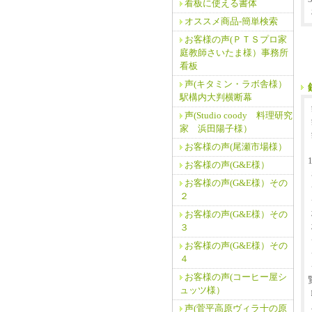
看板に使える書体
オススメ商品‐簡単検索
お客様の声(ＰＴＳプロ家
庭教師さいたま様）事務所
看板
声(キタミン・ラボ舎様）
駅構内大判横断幕
声(Studio coody 料理研究
家 浜田陽子様）
お客様の声(尾瀬市場様）
お客様の声(G&E様）
お客様の声(G&E様）その
２
お客様の声(G&E様）その
３
お客様の声(G&E様）その
４
お客様の声(コーヒー屋シ
ュッツ様）
声(菅平高原ヴィラ十の原