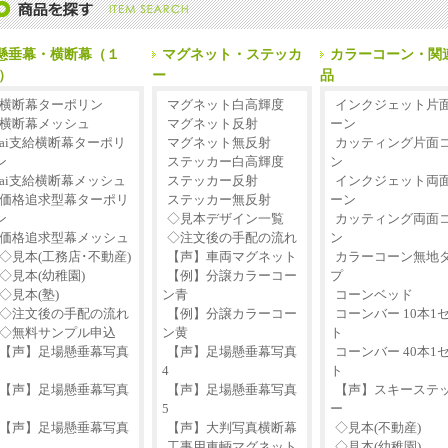
懸垂幕・横断幕（１
マグネット・ステッカ
カラーコーン・関
）
ー
品
横断幕ターポリン
マグネット白高輝度
インクジェット片
横断幕メッシュ
マグネット反射
ーン
ai支給横断幕ターポリ
マグネット無反射
カッティング片面
ン
ステッカー白高輝度
ン
ai支給横断幕メッシュ
ステッカー反射
インクジェット両
価格追求型幕ターポリ
ステッカー無反射
ーン
ン
◇見本デザイン一覧
カッティング両面
価格追求型幕メッシュ
◇注文後の手配の流れ
ン
◇見本(工務店･不動産)
【声】車両マグネット
カラーコーン無地
◇見本(幼稚園)
【例】分譲カラーコー
プ
◇見本(塾)
ン青
コーンベッド
◇注文後の手配の流れ
【例】分譲カラーコー
コーンバー 10本1
◇無料サンプル申込
ン黄
ト
【声】足場懸垂幕写真
【声】足場懸垂幕写真
コーンバー 40本1
1
4
ト
【声】足場懸垂幕写真
【声】足場懸垂幕写真
【声】スキーステ
2
5
ー
【声】足場懸垂幕写真
【声】大判写真横断幕
◇見本(不動産)
3
工事用車輌マグネット
◇見本(幼稚園)