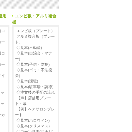
連用
エンビ板・アルミ複合
板
面コ
エンビ板（プレート）
アルミ複合板（プレー
コー
ト）
◇見本(不動産)
面コ
◇見本(自治会・マナ
ー)
コー
◇見本(子供・防犯)
◇見本(ゴミ・不法投
タイ
棄)
◇見本(環境)
◇見本(駐車場・誘導)
セッ
◇注文後の手配の流れ
【声】店舗用プレー
セッ
ト・幕
【例】ヘアサロンプレ
ッカ
ート
◇見本(ハロウィン)
◇見本(クリスマス)
◇コーン見本(お正月)