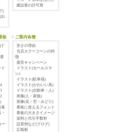
建設業の許可票
グ)
流れ
看板
ご案内各種
こげ
安さの理由
当店カラーコーンの特
型看
徴
激安キャンペーン
ード
イラスト(セールスマ
ン)
イラスト(駐車場)
4
イラスト(かわいい系)
3
イラスト(自動車・人)
2
画像(人・家族)
色
画像(花・空・みどり)
断幕
看板に使えるフォント
幕・
看板の大きさイメージ
送料と代引手数料
コー
設置例など(ブログ)
広報板