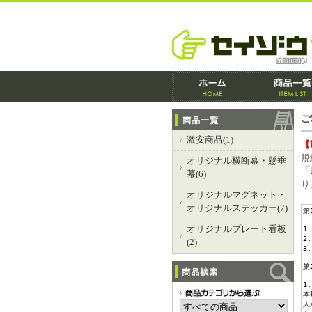
ご
激安商品(1)
【
規
オリジナル横断幕・懸垂
「
幕(6)
り
オリジナルマグネット・
オリジナルステッカー(7)
オリジナルプレート看板
(2)