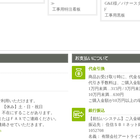
≫
G&E様／バナース
工事用特注看板
ド
工事用黒板
代金引換
商品お受け取り時に、代金
代引き手数料は、ご購入金
1万円未満…315円 / 3万円未満
10万円未満…630円
ご購入金額が10万円以上の
ご利用いただけます。
00 【休み】土・日・祝日
銀行振込
、不在にすることがあります。
またはＦＡＸでご連絡ください。
【前払いシステム】ご入金
連絡させていただきます。
振込先： 住信ＳＢＩネッ
m
1052708
名義： 有限会社アートラ