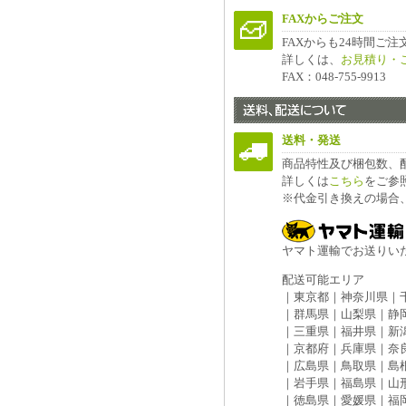
FAXからご注文
FAXからも24時間ご
詳しくは、
お見積り・
FAX：048-755-9913
送料・発送
商品特性及び梱包数、
詳しくは
こちら
をご参
※代金引き換えの場合
ヤマト運輸でお送りい
配送可能エリア
｜東京都｜神奈川県｜
｜群馬県｜山梨県｜静
｜三重県｜福井県｜新
｜京都府｜兵庫県｜奈
｜広島県｜鳥取県｜島
｜岩手県｜福島県｜山
｜徳島県｜愛媛県｜福