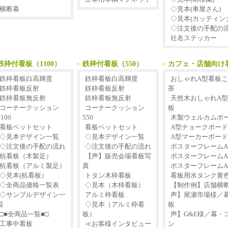
横断幕
◇見本(車屋さん)
◇見本(カッティン
◇注文後の手配の
社名ステッカー
鉄枠付看板（1100）
鉄枠付看板（550）
カフェ・店舗向け
鉄枠看板白高輝度
鉄枠看板白高輝度
おしゃれA型看板
鉄枠看板反射
鉄枠看板反射
茶
鉄枠看板無反射
鉄枠看板無反射
天然木おしゃれA
コーナークッション
コーナークッション
板
1100
550
木製ウェルカムボ
看板ベットセット
看板ベットセット
A型チョークボード
◇見本デザイン一覧
◇見本デザイン一覧
A型マーカーボード
◇注文後の手配の流れ
◇注文後の手配の流れ
ポスターフレームA
杭看板（木製足）
【声】販売会場看板写
ポスターフレームA
杭看板（アルミ製足）
真
ポスターフレームA
◇見本(杭看板）
トタン木枠看板
看板用水タンク黄
◇全商品価格一覧表
◇見本（木枠看板）
【制作例】店舗横
◇サンプルデザイン一
アルミ枠看板
声】尾瀬市場様／
覧
◇見本（アルミ枠看
板
□■全商品一覧■□
板）
声】G&E様／幕・
工事中看板
≪お客様インタビュー
ン