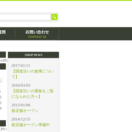
SHOP NEWS
dex)%>
2017/01/11
【国道沿いの倉庫につい
て】
土
2016/03/03
1
【国道沿いの看板をご覧
8
になられた方へ】
5
2
2015/01/06
9
新店舗オープン
2014/12/15
新店舗オープン準備中
ex)%>