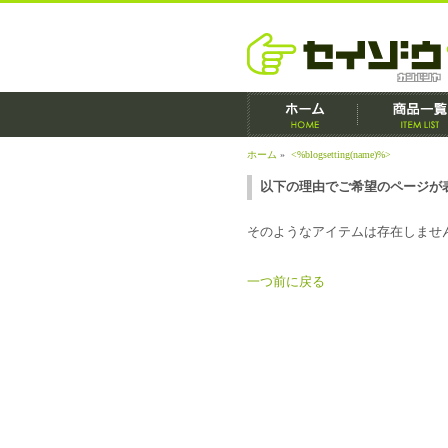
ホーム
»
<%blogsetting(name)%>
以下の理由でご希望のページが
そのようなアイテムは存在しませ
一つ前に戻る