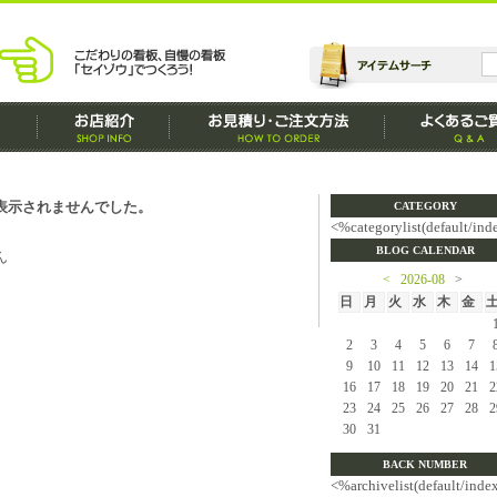
表示されませんでした。
CATEGORY
<%categorylist(default/in
BLOG CALENDAR
ん
<
2026-08
>
日
月
火
水
木
金
2
3
4
5
6
7
9
10
11
12
13
14
1
16
17
18
19
20
21
2
23
24
25
26
27
28
2
30
31
BACK NUMBER
<%archivelist(default/ind