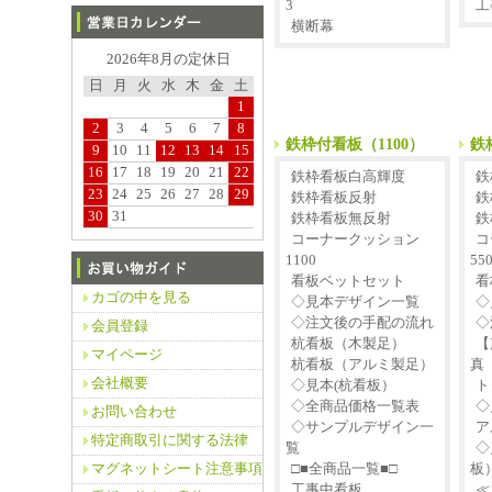
3
工
横断幕
2026年8月の定休日
日
月
火
水
木
金
土
1
2
3
4
5
6
7
8
鉄枠付看板（1100）
鉄
9
10
11
12
13
14
15
16
17
18
19
20
21
22
鉄枠看板白高輝度
鉄
23
24
25
26
27
28
29
鉄枠看板反射
鉄
30
31
鉄枠看板無反射
鉄
コーナークッション
コ
1100
55
看板ベットセット
看
カゴの中を見る
◇見本デザイン一覧
◇
◇注文後の手配の流れ
◇
会員登録
杭看板（木製足）
【
マイページ
杭看板（アルミ製足）
真
会社概要
◇見本(杭看板）
ト
◇全商品価格一覧表
◇
お問い合わせ
◇サンプルデザイン一
ア
特定商取引に関する法律
覧
◇
マグネットシート注意事項
□■全商品一覧■□
板
工事中看板
≪