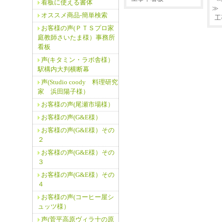
看板に使える書体
≫
オススメ商品‐簡単検索
工
お客様の声(ＰＴＳプロ家
庭教師さいたま様）事務所
看板
声(キタミン・ラボ舎様）
駅構内大判横断幕
声(Studio coody 料理研究
家 浜田陽子様）
お客様の声(尾瀬市場様）
お客様の声(G&E様）
お客様の声(G&E様）その
２
お客様の声(G&E様）その
３
お客様の声(G&E様）その
４
お客様の声(コーヒー屋シ
ュッツ様）
声(菅平高原ヴィラ十の原