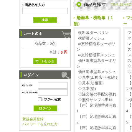
懸垂幕・横断幕（１
マ
類）
ー
横断幕ターポリン
マ
横断幕メッシュ
マ
商品数：0点
ai支給横断幕ターポリ
マ
ン
ス
合計：
0 円
ai支給横断幕メッシュ
ス
価格追求型幕ターポリ
ス
ン
◇
価格追求型幕メッシュ
◇
◇見本(工務店･不動産)
【
◇見本(幼稚園)
【
◇見本(塾)
ン
◇注文後の手配の流れ
【
◇無料サンプル申込
ン
【声】足場懸垂幕写真
【
1
4
【声】足場懸垂幕写真
【
新規会員登録
2
5
パスワードを忘れた方
【声】足場懸垂幕写真
【