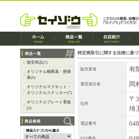
特定商取引に関する法律に基づ
激安商品(1)
有
販売業者
オリジナル横断幕・懸垂
幕(6)
岡
運営責任者
オリジナルマグネット・
オリジナルステッカー(7)
〒3
オリジナルプレート看板
住所
埼
(2)
048
電話番号
048
FAX番号