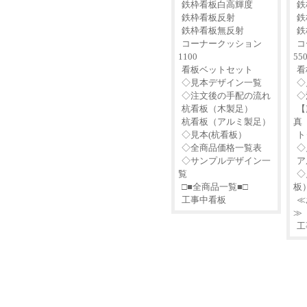
鉄枠看板白高輝度
鉄
鉄枠看板反射
鉄
鉄枠看板無反射
鉄
コーナークッション
コ
1100
55
看板ベットセット
看
◇見本デザイン一覧
◇
◇注文後の手配の流れ
◇
杭看板（木製足）
【
杭看板（アルミ製足）
真
◇見本(杭看板）
ト
◇全商品価格一覧表
◇
◇サンプルデザイン一
ア
覧
◇
□■全商品一覧■□
板
工事中看板
≪
≫
工