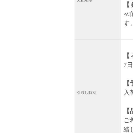
支払期限
【
≪
す
【
7
【
入
引渡し時期
【
ご
絡