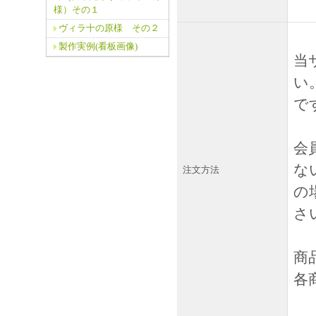
様）その１
ヴィラ十の原様 その２
製作実例(看板画像)
当
い
で
会
な
注文方法
の
さ
商
各