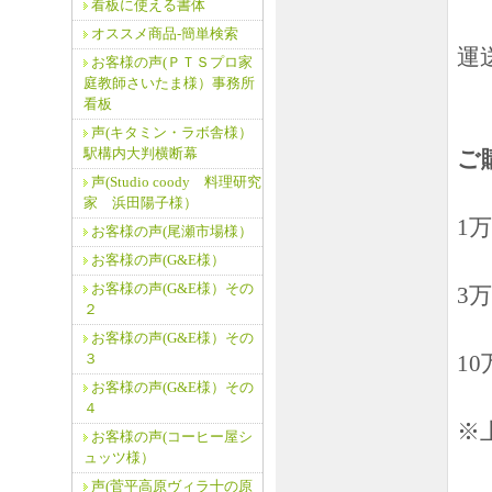
看板に使える書体
オススメ商品‐簡単検索
運
お客様の声(ＰＴＳプロ家
庭教師さいたま様）事務所
看板
声(キタミン・ラボ舎様）
駅構内大判横断幕
ご
声(Studio coody 料理研究
家 浜田陽子様）
1
お客様の声(尾瀬市場様）
お客様の声(G&E様）
お客様の声(G&E様）その
3
２
お客様の声(G&E様）その
10
３
お客様の声(G&E様）その
４
※
お客様の声(コーヒー屋シ
ュッツ様）
声(菅平高原ヴィラ十の原