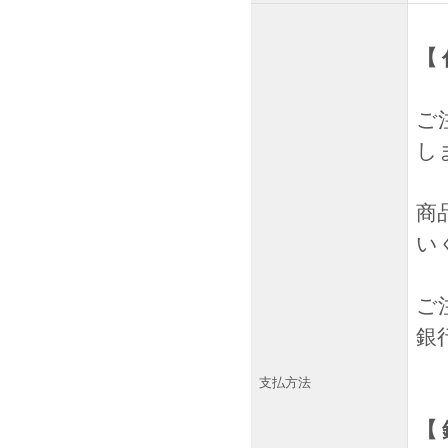
【 
ご
し
商
い
ご
銀
支払方法
【