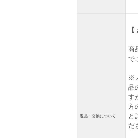
【
商
で
※
品
す
方
と
返品・交換について
ださ