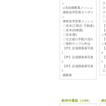
ン
ス
ai支給横断幕メッシュ
ス
価格追求型幕ターポリ
ス
ン
◇
価格追求型幕メッシュ
◇
◇見本(工務店･不動産)
【
◇見本(幼稚園)
【
◇見本(塾)
ン
◇注文後の手配の流れ
【
◇無料サンプル申込
ン
【声】足場懸垂幕写真
【
1
4
【声】足場懸垂幕写真
【
2
5
【声】足場懸垂幕写真
【
3
工
横断幕
鉄枠付看板（1100）
鉄