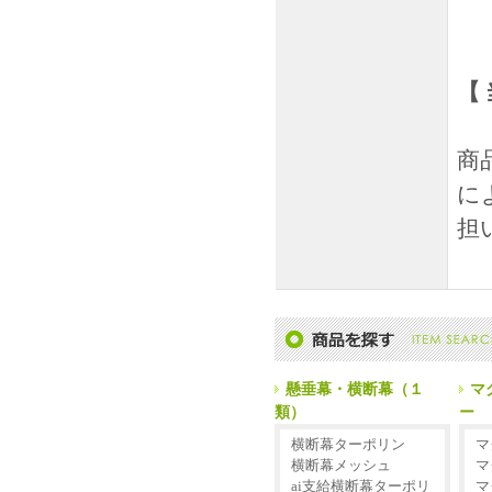
【
商
に
担
懸垂幕・横断幕（１
マ
類）
ー
横断幕ターポリン
マ
横断幕メッシュ
マ
ai支給横断幕ターポリ
マ