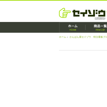
ホーム
»
かんばん屋セイゾウ 特注看板ブ