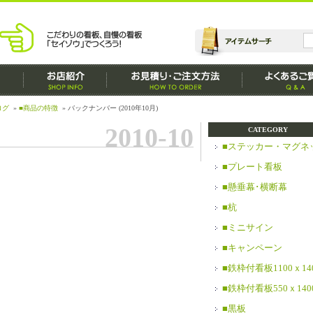
ログ
»
■商品の特徴
» バックナンバー (2010年10月)
2010-10
CATEGORY
■ステッカー・マグネ
■プレート看板
■懸垂幕･横断幕
■杭
■ミニサイン
■キャンペーン
■鉄枠付看板1100ｘ14
■鉄枠付看板550ｘ140
■黒板